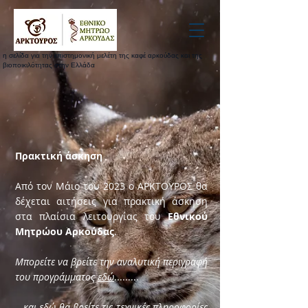
η σελίδα για την επιστημονική μελέτη της καφέ αρκούδας και της
βιοποικιλότητας στην Ελλάδα
Πρακτική άσκηση
Από τον Μάιο του 2023 ο ΑΡΚΤΟΥΡΟΣ θα
δέχεται αιτήσεις για πρακτική άσκηση
στα πλαίσια λειτουργίας του
Εθνικού
Μητρώου Αρκούδας
.
Μπορείτε να βρείτε την αναλυτική περιγραφή
του προγράμματος
εδώ
.........
...
και εδώ θα βρείτε τις τεχνικές πληροφορίες